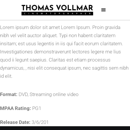
Lorem ipsum dolor sit amet Lorem Ipsum. Proin gravida
nibh vel velit auctor aliquet. Typi non habent claritatem
insitam; est usus legentis in iis qui facit eorum claritatem.
Investigationes demonstraverunt lectores legere me lius
quod ii legunt saepius. Claritas est etiam processus
dynamicus, , nisi elit consequat ipsum, nec sagittis sem nibh
id elit.
Format:
DVD, Streaming online video
MPAA Rating:
PG1
Release Date:
3/6/201